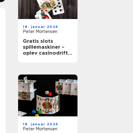
18. januar 2024
Peter Mortensen
Gratis slots
spillemaskiner –
oplev casinodrift
uden at bruge
penge
18. januar 2024
Peter Mortensen