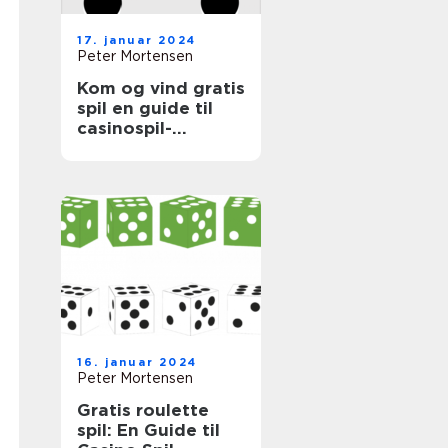
17. januar 2024
Peter Mortensen
Kom og vind gratis
spil en guide til
casinospil-
entusiaster
16. januar 2024
Peter Mortensen
Gratis roulette
spil: En Guide til