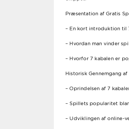
Præsentation af Gratis Sp
– En kort introduktion ti
– Hvordan man vinder spil
– Hvorfor 7 kabalen er po
Historisk Gennemgang af 
– Oprindelsen af 7 kabale
– Spillets popularitet bla
– Udviklingen af online-v