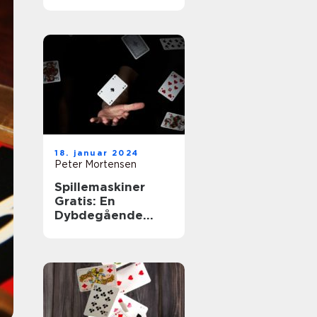
18. januar 2024
Peter Mortensen
Spillemaskiner
Gratis: En
Dybdegående
Guide til Casino
Spil