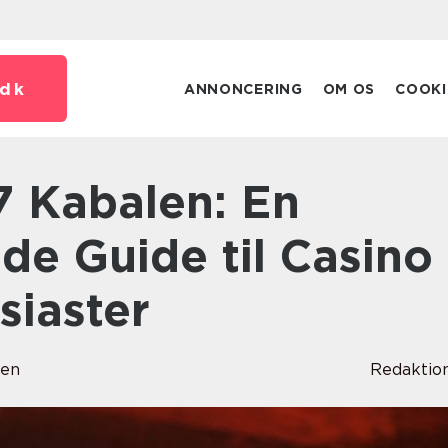
dk
ANNONCERING
OM OS
COOKI
e Guide til Casino
siaster
sen
Redaktio