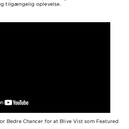
g tilgængelig oplevelse.
for Bedre Chancer for at Blive Vist som Featured