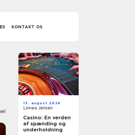
ES
KONTAKT OS
13. august 2024
Linnea Jensen
nel
Casino: En verden
af spænding og
underholdning