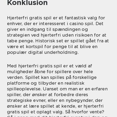
Konklusion
Hjerterfri gratis spil er et fantastisk valg for
enhver, der er interesseret i casino spil. Det
giver en indgang til spændingen og
strategien ved hjerterfri uden risikoen for at
tabe penge. Historisk set er spillet gået fra at
være et kortspil for penge til at blive en
populær digital underholdning.
Med hjerterfri gratis spil er et væld af
muligheder åbne for spillere over hele
verden. Spillet kan spilles på forskellige
platforme og tilbyder en realistisk
spilleoplevelse. Uanset om man er en erfaren
spiller, der ønsker at forbedre deres
strategiske evner, eller en nybegynder, der
ønsker at lære spillet at kende, er hjerterfri
gratis spil et oplagt valg. Så hvorfor vente?