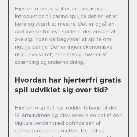
Hjerterfri gratis spil er en fantastisk
introduktion til casino spil, da det er let at
lære og svært at mestre. Det er også en
god øvelse for nye spillere, der ønsker at
øve sig, inden de begynder at spille om
rigtige penge. Der er ingen økonomiske
risici involveret, men stadig masser af
spænding og underholdning.
Hvordan har hjerterfri gratis
spil udviklet sig over tid?
Hjerterfri spillet har rødder tilbage til det
19. århundrede og blev senere en del af den
digitale verden med opfindelsen af
computere og internettet. De tidlige