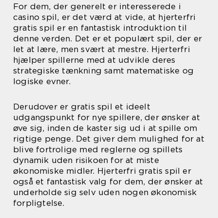
For dem, der generelt er interesserede i
casino spil, er det værd at vide, at hjerterfri
gratis spil er en fantastisk introduktion til
denne verden. Det er et populært spil, der er
let at lære, men svært at mestre. Hjerterfri
hjælper spillerne med at udvikle deres
strategiske tænkning samt matematiske og
logiske evner.
Derudover er gratis spil et ideelt
udgangspunkt for nye spillere, der ønsker at
øve sig, inden de kaster sig ud i at spille om
rigtige penge. Det giver dem mulighed for at
blive fortrolige med reglerne og spillets
dynamik uden risikoen for at miste
økonomiske midler. Hjerterfri gratis spil er
også et fantastisk valg for dem, der ønsker at
underholde sig selv uden nogen økonomisk
forpligtelse.