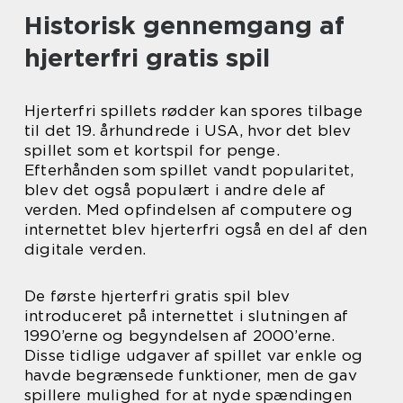
Historisk gennemgang af
hjerterfri gratis spil
Hjerterfri spillets rødder kan spores tilbage
til det 19. århundrede i USA, hvor det blev
spillet som et kortspil for penge.
Efterhånden som spillet vandt popularitet,
blev det også populært i andre dele af
verden. Med opfindelsen af computere og
internettet blev hjerterfri også en del af den
digitale verden.
De første hjerterfri gratis spil blev
introduceret på internettet i slutningen af
1990’erne og begyndelsen af 2000’erne.
Disse tidlige udgaver af spillet var enkle og
havde begrænsede funktioner, men de gav
spillere mulighed for at nyde spændingen