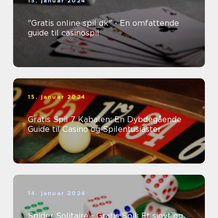
15. januar 2024
"Gratis online spil dk" - En omfattende
guide til casinospil
15. januar 2024
Gratis Spil 7 Kabalen: En Dybdegående
Guide til Casino og Spilentusiaster
14. januar 2024
Spider Solitaire - Gratis Spil: Et sjovt og