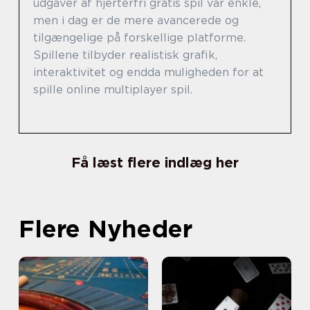
udgaver af hjerterfri gratis spil var enkle,
men i dag er de mere avancerede og
tilgængelige på forskellige platforme.
Spillene tilbyder realistisk grafik,
interaktivitet og endda muligheden for at
spille online multiplayer spil.
Få læst flere indlæg her
Flere Nyheder