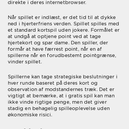
direkte i deres internetbrowser.
Når spillet er indlæst, er det tid til at dykke
ned i hjerterfriens verden. Spillet spilles med
et standard kortspil uden jokere. Formålet er
at undgå at optjene point ved at tage
hjertekort og spar dame. Den spiller, der
formår at have færrest point, når en af
spillerne når en forudbestemt pointgrænse,
vinder spillet.
Spillerne kan tage strategiske beslutninger i
hver runde baseret på deres kort og
observation af modstandernes træk. Det er
vigtigt at bemærke, at i gratis spil kan man
ikke vinde rigtige penge, men det giver
stadig en behagelig spilleoplevelse uden
økonomiske risici.