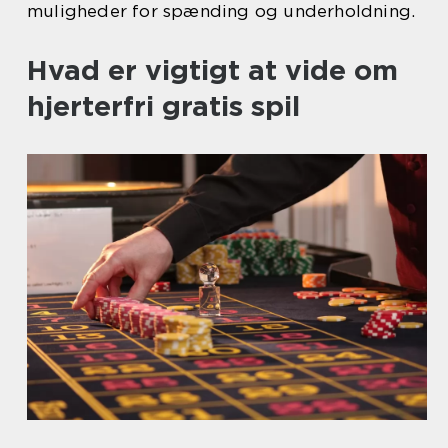
muligheder for spænding og underholdning.
Hvad er vigtigt at vide om
hjerterfri gratis spil