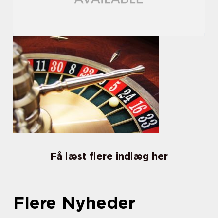
Få læst flere indlæg her
Flere Nyheder