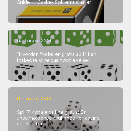
Guide til Casino Spil-entusiaster
16. januar 2024
"Hvordan "kabaler gratis spil" kan
forbedre dine casinooplevelser
15. januar 2024
Spil 7 kabale online gratis: En
underholdende mulighed for casino-
entusiaster