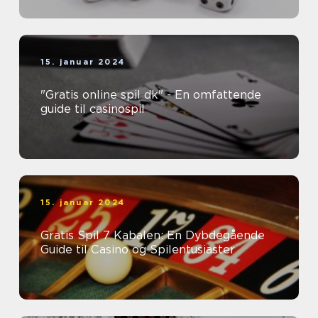
15. januar 2024
"Gratis online spil dk" - En omfattende
guide til casinospil
15. januar 2024
Gratis Spil 7 Kabalen: En Dybdegående
Guide til Casino og Spilentusiaster