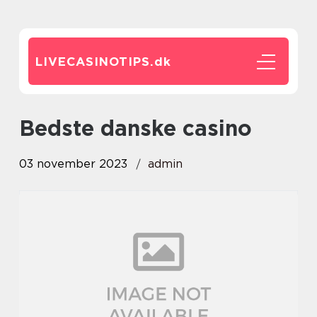
LIVECASINOTIPS.
dk
bedste danske casino
03 november 2023
admin