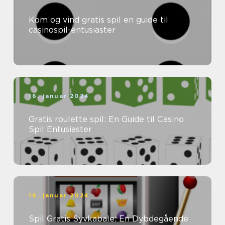
Kom og vind gratis spil en guide til
casinospil-entusiaster
16. januar 2024
Gratis roulette spil: En Guide til Casino
Spil Entusiaster
16. januar 2024
Spil Gratis Syvkabale: En Dybdegående