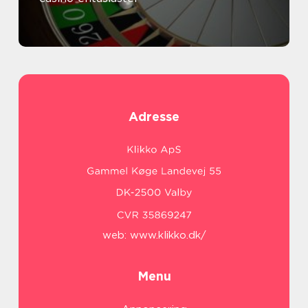
Adresse
web:
www.klikko.dk/
Menu