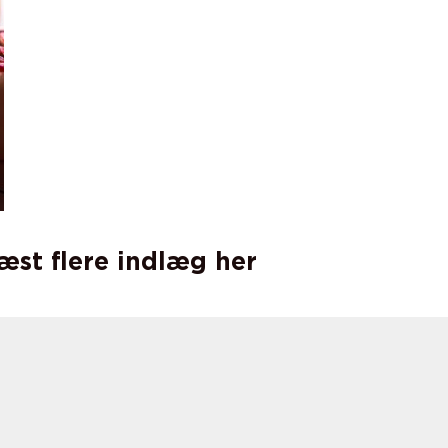
læst flere indlæg her