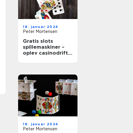
18. januar 2024
Peter Mortensen
Gratis slots
spillemaskiner –
oplev casinodrift
uden at bruge
penge
18. januar 2024
Peter Mortensen