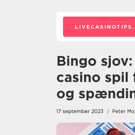
LIVECASINOTIPS.
Bingo sjov: Det ultimative
casino spil
og spændi
17 september 2023
Peter Mo