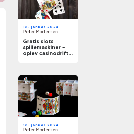
18. januar 2024
Peter Mortensen
Gratis slots
spillemaskiner –
oplev casinodrift
uden at bruge
penge
18. januar 2024
Peter Mortensen