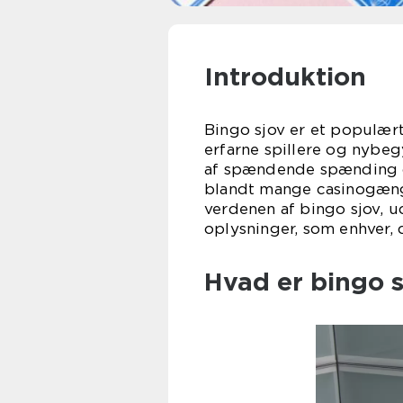
Introduktion
Bingo sjov er et populært
erfarne spillere og nybeg
af spændende spænding og 
blandt mange casinogænge
verdenen af bingo sjov, u
oplysninger, som enhver, d
Hvad er bingo s