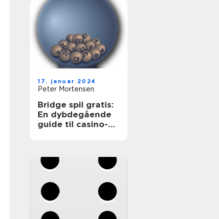
kortspil**
17. januar 2024
Peter Mortensen
Bridge spil gratis:
En dybdegående
guide til casino-
og
spilleentusiaster