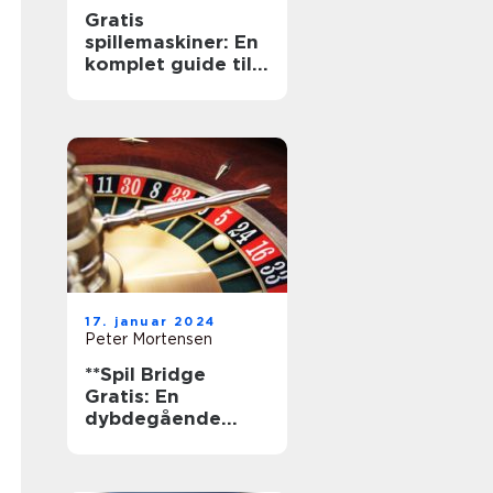
Gratis
spillemaskiner: En
komplet guide til
casinoelskere
17. januar 2024
Peter Mortensen
**Spil Bridge
Gratis: En
dybdegående
guide til
casinospillets
mest udbredte