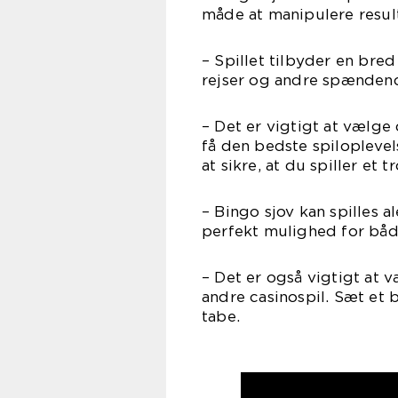
måde at manipulere resul
– Spillet tilbyder en bred
rejser og andre spænden
– Det er vigtigt at vælge 
få den bedste spiloplev
at sikre, at du spiller et 
– Bingo sjov kan spilles al
perfekt mulighed for både
– Det er også vigtigt at v
andre casinospil. Sæt et 
tabe.