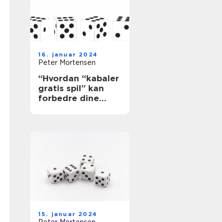
16. januar 2024
Peter Mortensen
“Hvordan “kabaler
gratis spil” kan
forbedre dine
casinooplevelser
15. januar 2024