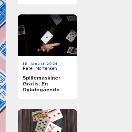
18. januar 2024
Peter Mortensen
Spillemaskiner
Gratis: En
Dybdegående
Guide til Casino
Spil