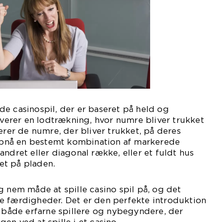
e casinospil, der er baseret på held og
olverer en lodtrækning, hvor numre bliver trukket
erer de numre, der bliver trukket, på deres
t opnå en bestemt kombination af markerede
andret eller diagonal række, eller et fuldt hus
et på pladen.
g nem måde at spille casino spil på, og det
e færdigheder. Det er den perfekte introduktion
r både erfarne spillere og nybegyndere, der