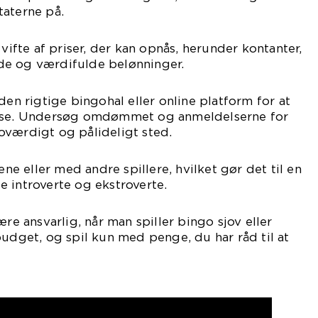
taterne på.
 vifte af priser, der kan opnås, herunder kontanter,
de og værdifulde belønninger.
den rigtige bingohal eller online platform for at
else. Undersøg omdømmet og anmeldelserne for
troværdigt og pålideligt sted.
ene eller med andre spillere, hvilket gør det til en
 introverte og ekstroverte.
ære ansvarlig, når man spiller bingo sjov eller
budget, og spil kun med penge, du har råd til at