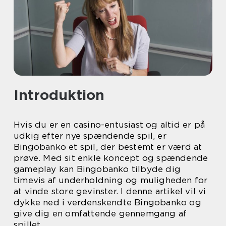
Introduktion
Hvis du er en casino-entusiast og altid er på
udkig efter nye spændende spil, er
Bingobanko et spil, der bestemt er værd at
prøve. Med sit enkle koncept og spændende
gameplay kan Bingobanko tilbyde dig
timevis af underholdning og muligheden for
at vinde store gevinster. I denne artikel vil vi
dykke ned i verdenskendte Bingobanko og
give dig en omfattende gennemgang af
spillet.