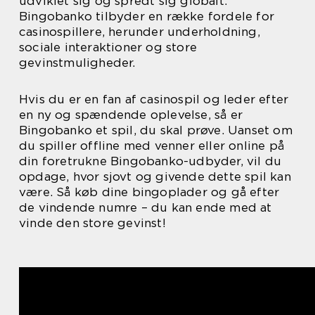
udviklet sig og spredt sig globalt.
Bingobanko tilbyder en række fordele for
casinospillere, herunder underholdning,
sociale interaktioner og store
gevinstmuligheder.
Hvis du er en fan af casinospil og leder efter
en ny og spændende oplevelse, så er
Bingobanko et spil, du skal prøve. Uanset om
du spiller offline med venner eller online på
din foretrukne Bingobanko-udbyder, vil du
opdage, hvor sjovt og givende dette spil kan
være. Så køb dine bingoplader og gå efter
de vindende numre – du kan ende med at
vinde den store gevinst!