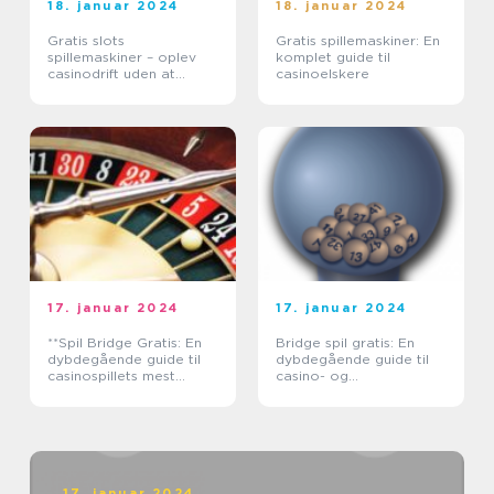
18. januar 2024
18. januar 2024
Gratis slots
Gratis spillemaskiner: En
spillemaskiner – oplev
komplet guide til
casinodrift uden at
casinoelskere
bruge penge
17. januar 2024
17. januar 2024
**Spil Bridge Gratis: En
Bridge spil gratis: En
dybdegående guide til
dybdegående guide til
casinospillets mest
casino- og
udbredte kortspil**
spilleentusiaster
17. januar 2024