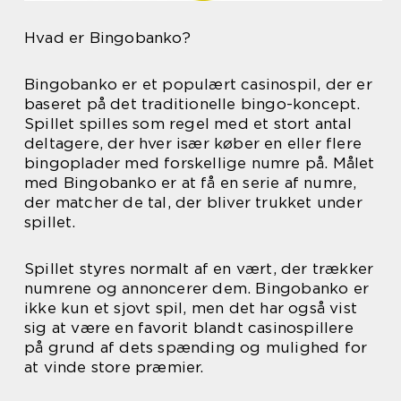
Hvad er Bingobanko?
Bingobanko er et populært casinospil, der er
baseret på det traditionelle bingo-koncept.
Spillet spilles som regel med et stort antal
deltagere, der hver især køber en eller flere
bingoplader med forskellige numre på. Målet
med Bingobanko er at få en serie af numre,
der matcher de tal, der bliver trukket under
spillet.
Spillet styres normalt af en vært, der trækker
numrene og annoncerer dem. Bingobanko er
ikke kun et sjovt spil, men det har også vist
sig at være en favorit blandt casinospillere
på grund af dets spænding og mulighed for
at vinde store præmier.