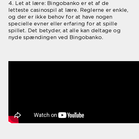
4. Let at lære: Bingobanko er et af de
letteste casinospil at lære. Reglerne er enkle,
og der er ikke behov for at have nogen
specielle evner eller erfaring for at spille
spillet. Det betyder, at alle kan deltage og
nyde spændingen ved Bingobanko.