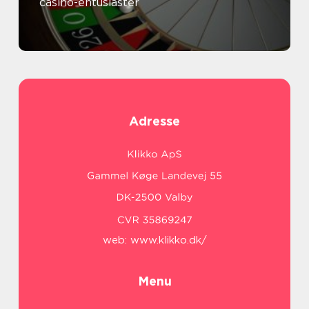
casino-entusiaster
Adresse
web:
www.klikko.dk/
Menu