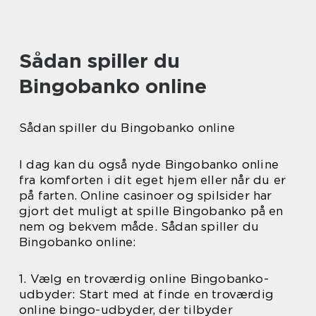
Sådan spiller du
Bingobanko online
Sådan spiller du Bingobanko online
I dag kan du også nyde Bingobanko online
fra komforten i dit eget hjem eller når du er
på farten. Online casinoer og spilsider har
gjort det muligt at spille Bingobanko på en
nem og bekvem måde. Sådan spiller du
Bingobanko online:
1. Vælg en troværdig online Bingobanko-
udbyder: Start med at finde en troværdig
online bingo-udbyder, der tilbyder