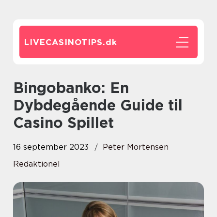
LIVECASINOTIPS.
dk
Bingobanko: En
Dybdegående Guide til
Casino Spillet
16 september 2023
Peter Mortensen
Redaktionel