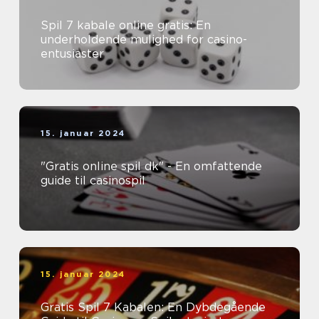
Spil 7 kabale online gratis: En
underholdende mulighed for casino-
entusiaster
15. januar 2024
"Gratis online spil dk" - En omfattende
guide til casinospil
15. januar 2024
Gratis Spil 7 Kabalen: En Dybdegående