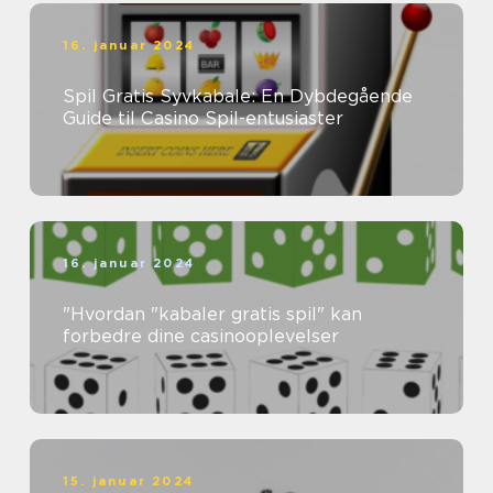
16. januar 2024
Spil Gratis Syvkabale: En Dybdegående
Guide til Casino Spil-entusiaster
16. januar 2024
"Hvordan "kabaler gratis spil" kan
forbedre dine casinooplevelser
15. januar 2024