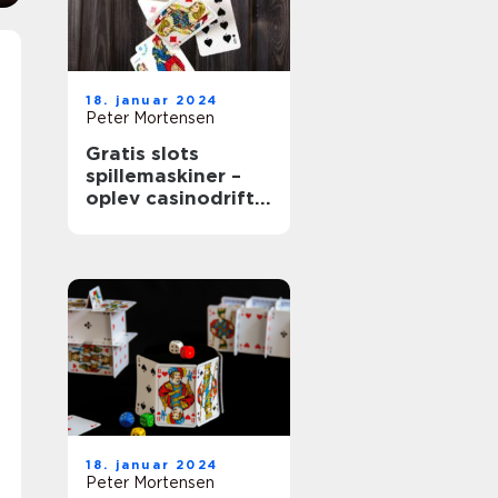
18. januar 2024
Peter Mortensen
Gratis slots
spillemaskiner –
oplev casinodrift
uden at bruge
penge
18. januar 2024
Peter Mortensen