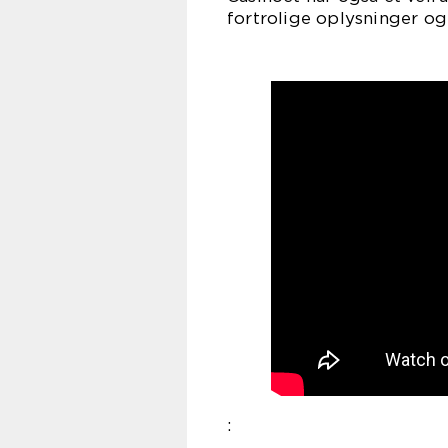
fortrolige oplysninger og
: