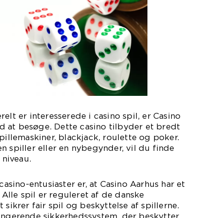
elt er interesserede i casino spil, er Casino
 at besøge. Dette casino tilbyder et bredt
pillemaskiner, blackjack, roulette og poker.
n spiller eller en nybegynder, vil du finde
 niveau.
 casino-entusiaster er, at Casino Aarhus har et
. Alle spil er reguleret af de danske
 sikrer fair spil og beskyttelse af spillerne.
fungerende sikkerhedssystem, der beskytter