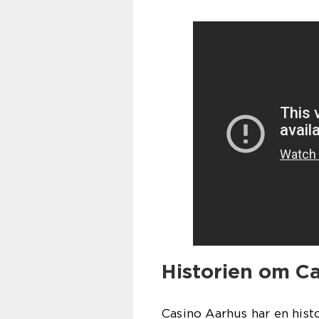
Historien om C
Casino Aarhus har en histo