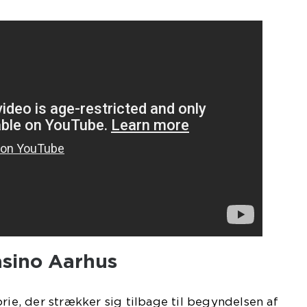
asino Aarhus
rie, der strækker sig tilbage til begyndelsen af