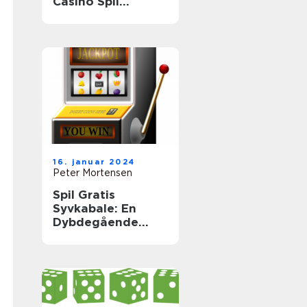
Casino Spil
Entusiaster
16. januar 2024
Peter Mortensen
Spil Gratis
Syvkabale: En
Dybdegående
Guide til Casino
Spil-entusiaster