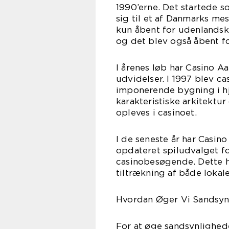
1990’erne. Det startede s
sig til et af Danmarks mes
kun åbent for udenlands
og det blev også åbent fo
I årenes løb har Casino 
udvidelser. I 1997 blev ca
imponerende bygning i hje
karakteristiske arkitektu
opleves i casinoet.
I de seneste år har Casino
opdateret spiludvalget 
casinobesøgende. Dette ha
tiltrækning af både lokale
Hvordan Øger Vi Sandsynl
For at øge sandsynlighede