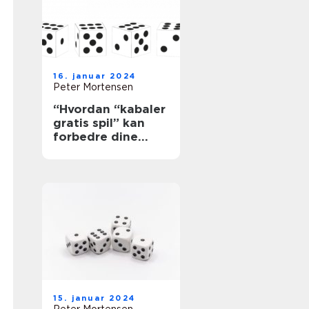
16. januar 2024
Peter Mortensen
“Hvordan “kabaler
gratis spil” kan
forbedre dine
casinooplevelser
15. januar 2024