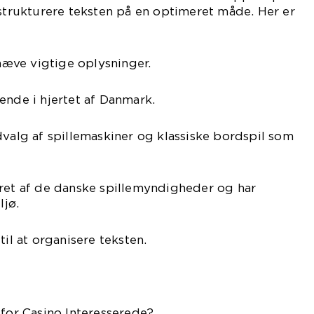
 strukturere teksten på en optimeret måde. Her er
mhæve vigtige oplysninger.
ende i hjertet af Danmark.
dvalg af spillemaskiner og klassiske bordspil som
eret af de danske spillemyndigheder og har
ljø.
til at organisere teksten.
 for Casino Interesserede?