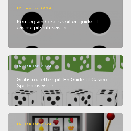
17. januar 2024
Kom og vind gratis spil en guide til
casinospil-entusiaster
16. januar 2024
Gratis roulette spil: En Guide til Casino
Spil Entusiaster
16. januar 2024