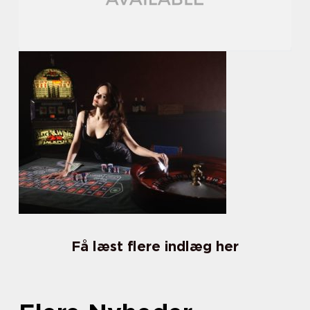
Få læst flere indlæg her