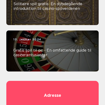
Solitaire spil gratis: En dybdegående
introduktion til casino-spilverdenen
13. januar 2024
Gratis spil til pc - En omfattende guide til
casino-entusiaster
Adresse