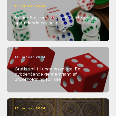
14. januar 2024
Spider Solitaire - Gratis Spil: Et sjovt og
spændende casinospil
14. januar 2024
Gratis spil til unge og ældre: En
dybdegående gennemgang af
underholdning for alle
13. januar 2024