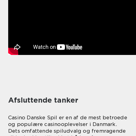
Afsluttende tanker
Casino Danske Spil er en af de mest betroede
og populære casinooplevelser i Danmark.
Dets omfattende spiludvalg og fremragende