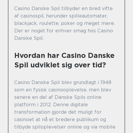
Casino Danske Spil tilbyder en bred vifte
af casinospil, herunder spilleautomater,
blackjack, roulette, poker og meget mere.
Der er noget for enhver smag hos Casino
Danske Spil.
Hvordan har Casino Danske
Spil udviklet sig over tid?
Casino Danske Spil blev grundlagt i 1948
som en fysisk casinooplevelse, men blev
senere en del af Danske Spils online
platform i 2012. Denne digitale
transformation gjorde det muligt for
casinoet at nå et bredere publikum og
tilbyde spiloplevelser online og via mobile