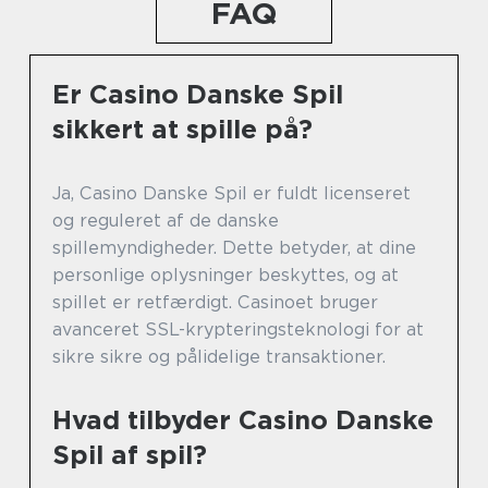
FAQ
Er Casino Danske Spil
sikkert at spille på?
Ja, Casino Danske Spil er fuldt licenseret
og reguleret af de danske
spillemyndigheder. Dette betyder, at dine
personlige oplysninger beskyttes, og at
spillet er retfærdigt. Casinoet bruger
avanceret SSL-krypteringsteknologi for at
sikre sikre og pålidelige transaktioner.
Hvad tilbyder Casino Danske
Spil af spil?