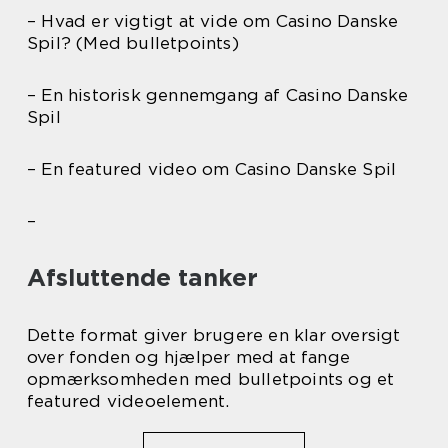
– Hvad er vigtigt at vide om Casino Danske
Spil? (Med bulletpoints)
– En historisk gennemgang af Casino Danske
Spil
– En featured video om Casino Danske Spil
–
Afsluttende tanker
Dette format giver brugere en klar oversigt
over fonden og hjælper med at fange
opmærksomheden med bulletpoints og et
featured videoelement.