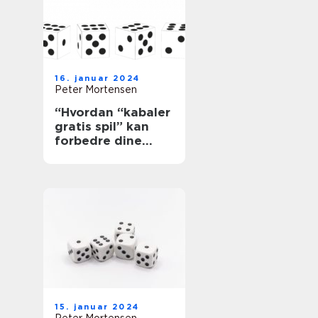
16. januar 2024
Peter Mortensen
“Hvordan “kabaler
gratis spil” kan
forbedre dine
casinooplevelser
15. januar 2024