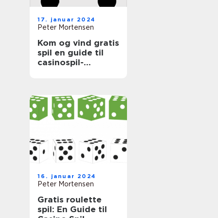
17. januar 2024
Peter Mortensen
Kom og vind gratis
spil en guide til
casinospil-
entusiaster
16. januar 2024
Peter Mortensen
Gratis roulette
spil: En Guide til