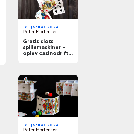
18. januar 2024
Peter Mortensen
Gratis slots
spillemaskiner –
oplev casinodrift
uden at bruge
penge
18. januar 2024
Peter Mortensen