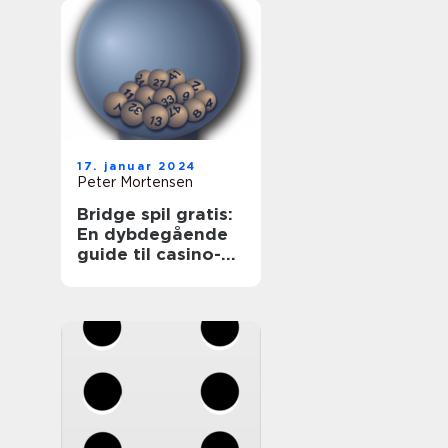
kortspil**
17. januar 2024
Peter Mortensen
Bridge spil gratis:
En dybdegående
guide til casino-
og
spilleentusiaster