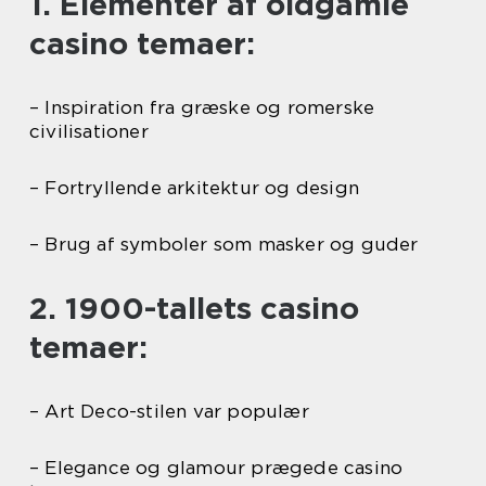
1. Elementer af oldgamle
casino temaer:
– Inspiration fra græske og romerske
civilisationer
– Fortryllende arkitektur og design
– Brug af symboler som masker og guder
2. 1900-tallets casino
temaer:
– Art Deco-stilen var populær
– Elegance og glamour prægede casino