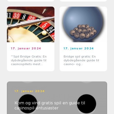
17. januar 2024
17. januar 2024
**Spil Bridge Gratis: En
Bridge spil gratis: En
dybdegående guide til
dybdegående guide til
casinospillets mest
casino- og
udbredte kortspil**
spilleentusiaster
17. januar 2024
Kom og vind gratis spil en guide til
casinospil-entusiaster