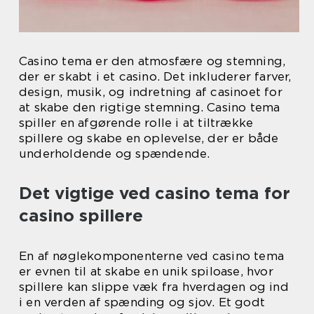
Casino tema er den atmosfære og stemning,
der er skabt i et casino. Det inkluderer farver,
design, musik, og indretning af casinoet for
at skabe den rigtige stemning. Casino tema
spiller en afgørende rolle i at tiltrække
spillere og skabe en oplevelse, der er både
underholdende og spændende.
Det vigtige ved casino tema for
casino spillere
En af nøglekomponenterne ved casino tema
er evnen til at skabe en unik spiloase, hvor
spillere kan slippe væk fra hverdagen og ind
i en verden af spænding og sjov. Et godt