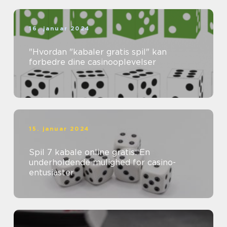
16. januar 2024
"Hvordan "kabaler gratis spil" kan
forbedre dine casinooplevelser
15. januar 2024
Spil 7 kabale online gratis: En
underholdende mulighed for casino-
entusiaster