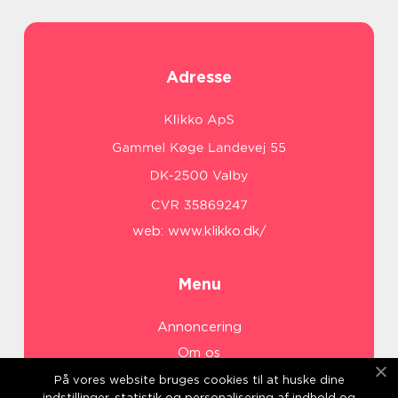
Adresse
web:
www.klikko.dk/
Menu
Annoncering
Om os
Cookies
På vores website bruges cookies til at huske dine
indstillinger, statistik og personalisering af indhold og