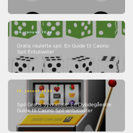
16. januar 2024
Gratis roulette spil: En Guide til Casino
Spil Entusiaster
16. januar 2024
Spil Gratis Syvkabale: En Dybdegående
Guide til Casino Spil-entusiaster