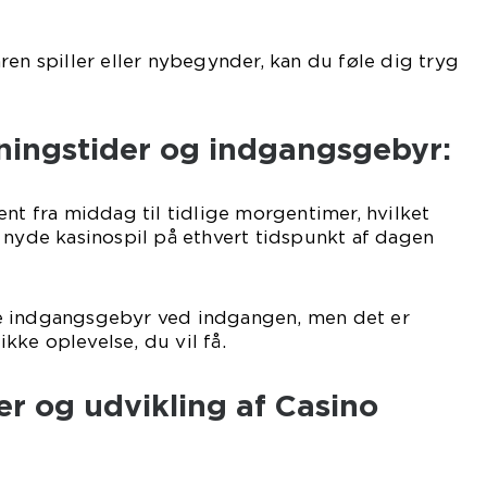
ren spiller eller nybegynder, kan du føle dig tryg
bningstider og indgangsgebyr:
ent fra middag til tidlige morgentimer, hvilket
 nyde kasinospil på ethvert tidspunkt af dagen
e indgangsgebyr ved indgangen, men det er
ke oplevelse, du vil få.
er og udvikling af Casino