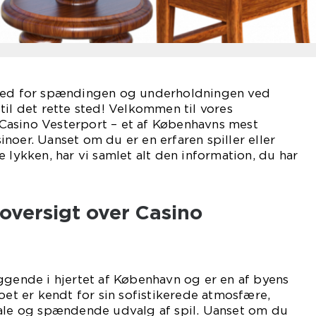
ghed for spændingen og underholdningen ved
til det rette sted! Velkommen til vores
asino Vesterport – et af Københavns mest
noer. Uanset om du er en erfaren spiller eller
 lykken, har vi samlet alt den information, du har
oversigt over Casino
ggende i hjertet af København og er en af byens
noet er kendt for sin sofistikerede atmosfære,
e og spændende udvalg af spil. Uanset om du