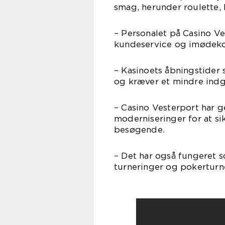
smag, herunder roulette, 
– Personalet på Casino Ve
kundeservice og imødeko
– Kasinoets åbningstider 
og kræver et mindre ind
– Casino Vesterport har 
moderniseringer for at sik
besøgende.
– Det har også fungeret 
turneringer og pokerturn