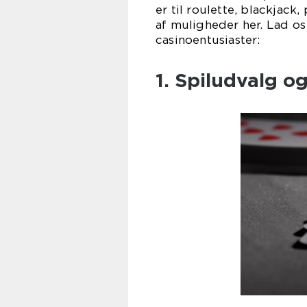
er til roulette, blackjack,
af muligheder her. Lad os 
casinoentusiaster:
1. Spiludvalg og