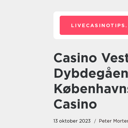
LIVECASINOTIPS.
Casino Vesterport: En
Dybdegåen
København
Casino
13 oktober 2023
Peter Morte