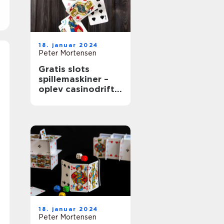
18. januar 2024
Peter Mortensen
Gratis slots
spillemaskiner –
oplev casinodrift
uden at bruge
penge
18. januar 2024
Peter Mortensen