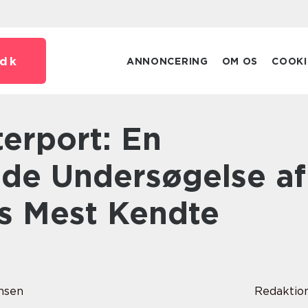
dk
ANNONCERING
OM OS
COOKI
de Undersøgelse af
s Mest Kendte
nsen
Redaktio