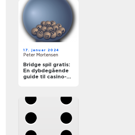
kortspil**
17. januar 2024
Peter Mortensen
Bridge spil gratis:
En dybdegående
guide til casino-
og
spilleentusiaster