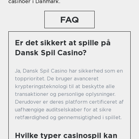
casinoer i Danmark.
FAQ
Er det sikkert at spille på
Dansk Spil Casino?
Ja, Dansk Spil Casino har sikkerhed som en
topprioritet. De bruger avanceret
krypteringsteknologi til at beskytte alle
transaktioner og personlige oplysninger.
Derudover er deres platform certificeret af
uafhængige auditselskaber for at sikre
retfærdighed og gennemsigtighed i spillet.
Hvilke typer casinospil kan