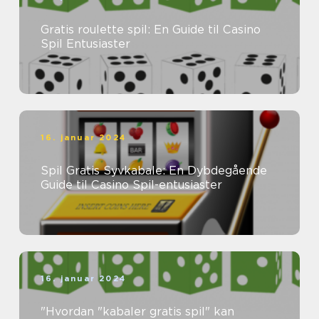
Gratis roulette spil: En Guide til Casino
Spil Entusiaster
16. januar 2024
Spil Gratis Syvkabale: En Dybdegående
Guide til Casino Spil-entusiaster
16. januar 2024
"Hvordan "kabaler gratis spil" kan