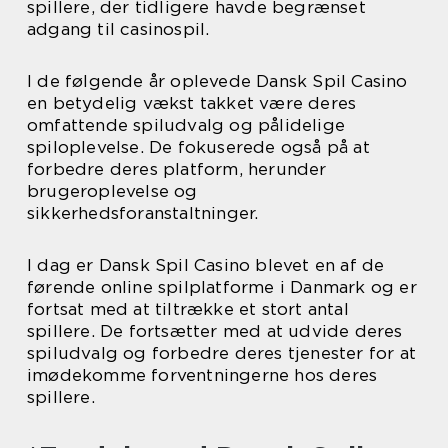
spillere, der tidligere havde begrænset
adgang til casinospil.
I de følgende år oplevede Dansk Spil Casino
en betydelig vækst takket være deres
omfattende spiludvalg og pålidelige
spiloplevelse. De fokuserede også på at
forbedre deres platform, herunder
brugeroplevelse og
sikkerhedsforanstaltninger.
I dag er Dansk Spil Casino blevet en af de
førende online spilplatforme i Danmark og er
fortsat med at tiltrække et stort antal
spillere. De fortsætter med at udvide deres
spiludvalg og forbedre deres tjenester for at
imødekomme forventningerne hos deres
spillere.