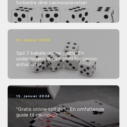
forbedre dine casinooplevelser
15. januar 2024
Spil 7 kabale online gratis: En
underholdende mulighed for casino-
entusiaster
15. januar 2024
"Gratis online spil dk" - En omfattende
guide til casinospil