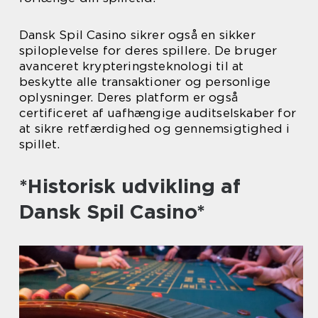
Dansk Spil Casino sikrer også en sikker
spiloplevelse for deres spillere. De bruger
avanceret krypteringsteknologi til at
beskytte alle transaktioner og personlige
oplysninger. Deres platform er også
certificeret af uafhængige auditselskaber for
at sikre retfærdighed og gennemsigtighed i
spillet.
*Historisk udvikling af
Dansk Spil Casino*