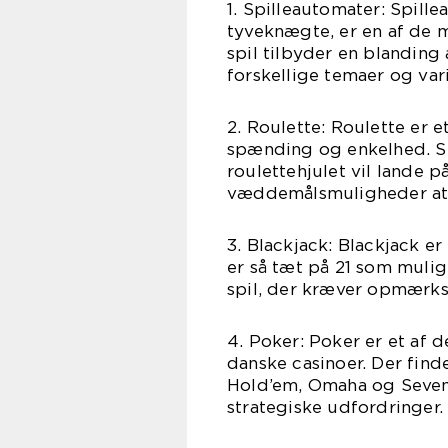
1. Spilleautomater: Spil
tyveknægte, er en af de 
spil tilbyder en blanding
forskellige temaer og vari
2. Roulette: Roulette er e
spænding og enkelhed. Sp
roulettehjulet vil lande på
væddemålsmuligheder at
3. Blackjack: Blackjack er
er så tæt på 21 som muligt
spil, der kræver opmærkso
4. Poker: Poker er et af 
danske casinoer. Der finde
Hold’em, Omaha og Seven
strategiske udfordringer.