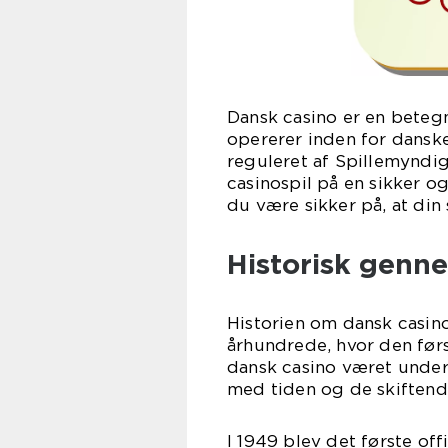
Dansk casino er en betegn
opererer inden for danske
reguleret af Spillemyndig
casinospil på en sikker og
du være sikker på, at din 
Historisk genn
Historien om dansk casino
århundrede, hvor den førs
dansk casino været under 
med tiden og de skiftende
I 1949 blev det første off