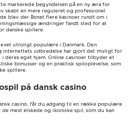
Dette markerede begyndelsen på en ny æra for
ev skabt en mere reguleret og professionel
nde blev der åbnet flere kasinoer rundt om i
vningsmæssige ændringer fandt sted for at
or danske spillere.
blevet utroligt populære i Danmark. Den
 internettets udbredelse har gjort det muligt for
l i deres eget hjem. Online casinoer tilbyder et
astiske bonusser og en praktisk spiloplevelse, som
e spillere.
ospil på dansk casino
dansk casino, får du adgang til en række populære
af de mest elskede og ikoniske spil, som du kan