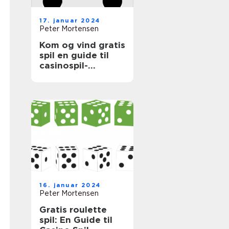
17. januar 2024
Peter Mortensen
Kom og vind gratis
spil en guide til
casinospil-
entusiaster
16. januar 2024
Peter Mortensen
Gratis roulette
spil: En Guide til