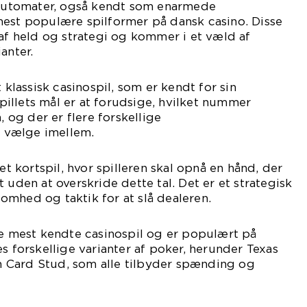
leautomater, også kendt som enarmede
mest populære spilformer på dansk casino. Disse
 af held og strategi og kommer i et væld af
anter.
t klassisk casinospil, som er kendt for sin
illets mål er at forudsige, hvilket nummer
, og der er flere forskellige
 vælge imellem.
 et kortspil, hvor spilleren skal opnå en hånd, der
 uden at overskride dette tal. Det er et strategisk
mhed og taktik for at slå dealeren.
de mest kendte casinospil og er populært på
s forskellige varianter af poker, herunder Texas
 Card Stud, som alle tilbyder spænding og