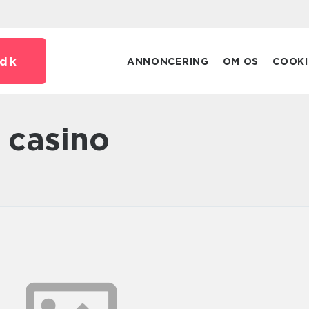
dk
ANNONCERING
OM OS
COOKI
l casino