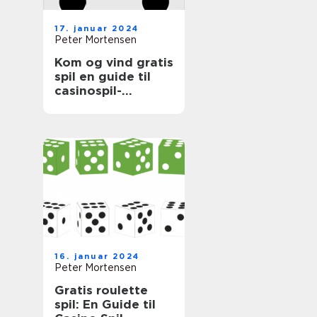
17. januar 2024
Peter Mortensen
Kom og vind gratis
spil en guide til
casinospil-
entusiaster
16. januar 2024
Peter Mortensen
Gratis roulette
spil: En Guide til