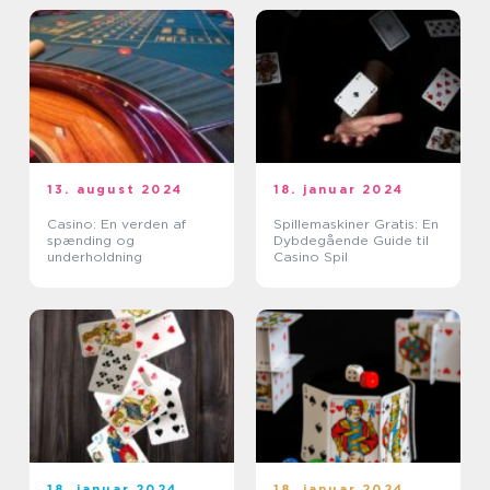
13. august 2024
18. januar 2024
Casino: En verden af
Spillemaskiner Gratis: En
spænding og
Dybdegående Guide til
underholdning
Casino Spil
18. januar 2024
18. januar 2024