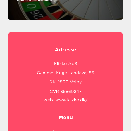
Adresse
web:
www.klikko.dk/
Menu