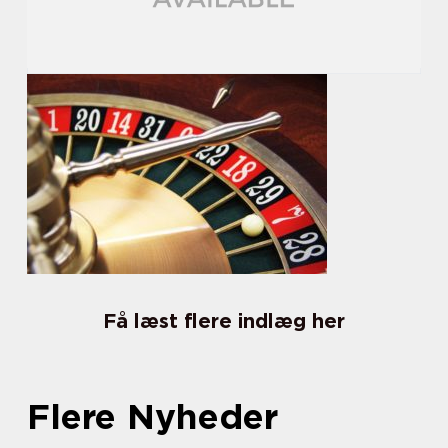
Få læst flere indlæg her
Flere Nyheder