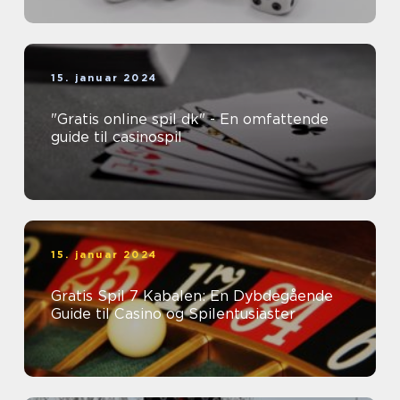
15. januar 2024
"Gratis online spil dk" - En omfattende
guide til casinospil
15. januar 2024
Gratis Spil 7 Kabalen: En Dybdegående
Guide til Casino og Spilentusiaster