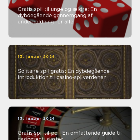
Gratis spil til unge og ældre: En
dybdegående gennemgang af
underholdning for alle
13. januar 2024
Solitaire spil gratis: En dybdegående
introduktion til casino-spilverdenen
13. januar 2024
Gratis spil til pc - En omfattende guide til
casino-entusiaster