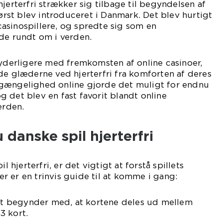
jerterfri strækker sig tilbage til begyndelsen af
først blev introduceret i Danmark. Det blev hurtigt
asinospillere, og spredte sig som en
de rundt om i verden.
 yderligere med fremkomsten af online casinoer,
de glæderne ved hjerterfri fra komforten af deres
gængelighed online gjorde det muligt for endnu
 og det blev en fast favorit blandt online
erden.
 danske spil hjerterfri
l hjerterfri, er det vigtigt at forstå spillets
 er en trinvis guide til at komme i gang:
let begynder med, at kortene deles ud mellem
13 kort.