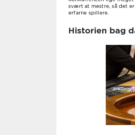
svært at mestre, så det e
erfarne spillere.
Historien bag da