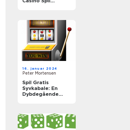
Casino Spil
Entusiaster
16. januar 2024
Peter Mortensen
Spil Gratis
Syvkabale: En
Dybdegående
Guide til Casino
Spil-entusiaster