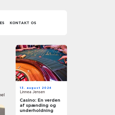
ES
KONTAKT OS
13. august 2024
Linnea Jensen
nel
Casino: En verden
af spænding og
underholdning