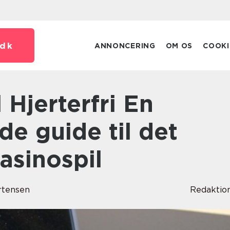
dk
ANNONCERING
OM OS
COOKI
e guide til det
asinospil
rtensen
Redaktio