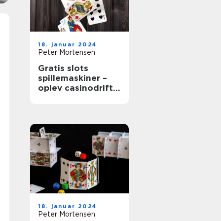
18. januar 2024
Peter Mortensen
Gratis slots
spillemaskiner –
oplev casinodrift
uden at bruge
penge
18. januar 2024
Peter Mortensen