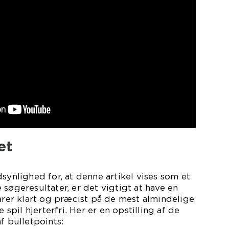
et
synlighed for, at denne artikel vises som et
søgeresultater, er det vigtigt at have en
varer klart og præcist på de mest almindelige
pil hjerterfri. Her er en opstilling af de
f bulletpoints: