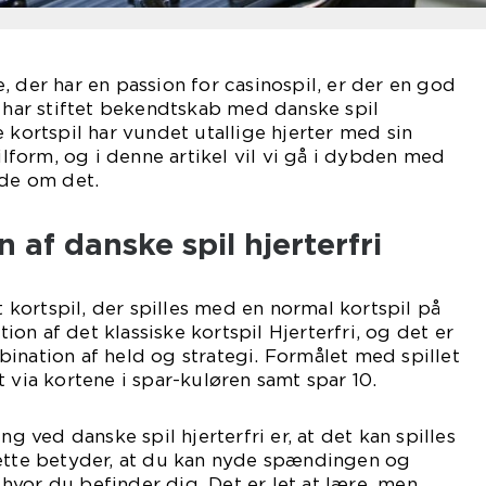
, der har en passion for casinospil, er der en god
e har stiftet bekendtskab med danske spil
 kortspil har vundet utallige hjerter med sin
form, og i denne artikel vil vi gå i dybden med
ide om det.
 af danske spil hjerterfri
et kortspil, der spilles med en normal kortspil på
ation af det klassiske kortspil Hjerterfri, og det er
ination af held og strategi. Formålet med spillet
 via kortene i spar-kuløren samt spar 10.
ng ved danske spil hjerterfri er, at det kan spilles
Dette betyder, at du kan nyde spændingen og
vor du befinder dig. Det er let at lære, men