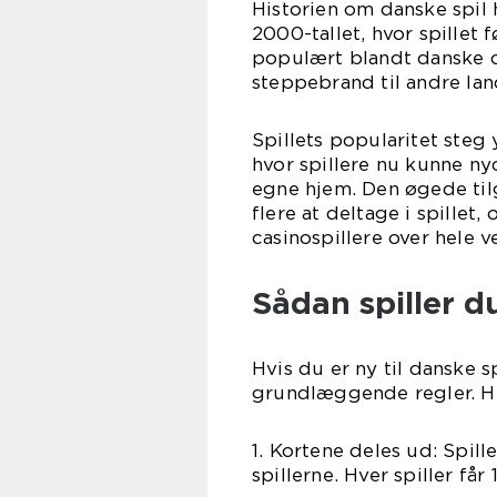
Historien om danske spil h
2000-tallet, hvor spillet 
populært blandt danske c
steppebrand til andre lan
Spillets popularitet steg
hvor spillere nu kunne ny
egne hjem. Den øgede til
flere at deltage i spillet,
casinospillere over hele v
Sådan spiller du
Hvis du er ny til danske spi
grundlæggende regler. Her
1. Kortene deles ud: Spil
spillerne. Hver spiller får 