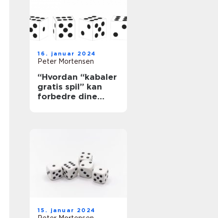
16. januar 2024
Peter Mortensen
“Hvordan “kabaler
gratis spil” kan
forbedre dine
casinooplevelser
15. januar 2024