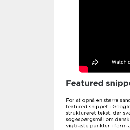
Featured snipp
For at opnå en større sand
featured snippet i Google 
struktureret tekst, der s
søgespørgsmål om danske s
vigtigste punkter i form a