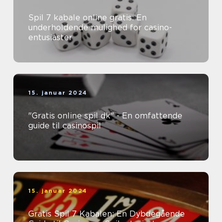
Spil 7 kabale online gratis: En
underholdende mulighed for casino-
entusiaster
15. januar 2024
"Gratis online spil dk" - En omfattende
guide til casinospil
15. januar 2024
Gratis Spil 7 Kabalen: En Dybdegående