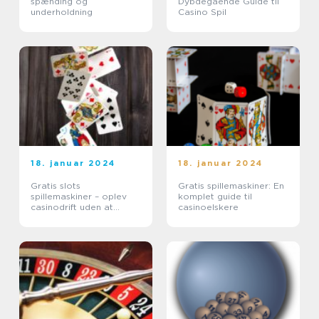
spænding og
Dybdegående Guide til
underholdning
Casino Spil
18. januar 2024
18. januar 2024
Gratis slots
Gratis spillemaskiner: En
spillemaskiner – oplev
komplet guide til
casinodrift uden at
casinoelskere
bruge penge