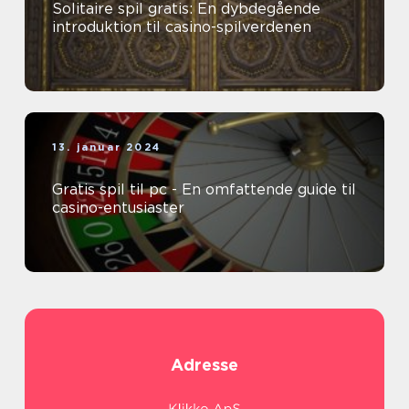
Solitaire spil gratis: En dybdegående
introduktion til casino-spilverdenen
13. januar 2024
Gratis spil til pc - En omfattende guide til
casino-entusiaster
Adresse