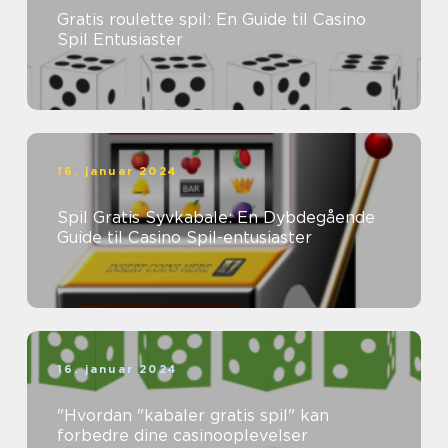
Gratis roulette spil: En Guide til Casino
Spil Entusiaster
16. januar 2024
Spil Gratis Syvkabale: En Dybdegående
Guide til Casino Spil-entusiaster
16. januar 2024
"Hvordan "kabaler gratis spil" kan
forbedre dine casinooplevelser