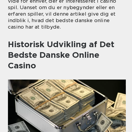
vide for enhver, der er interesseret i casino
spil. Uanset om du er nybegynder eller en
erfaren spiller, vil denne artikel give dig et
indblik i, hvad det bedste danske online
casino har at tilbyde.
Historisk Udvikling af Det
Bedste Danske Online
Casino