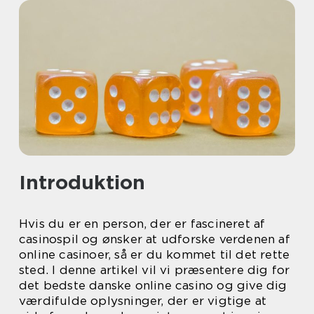
Introduktion
Hvis du er en person, der er fascineret af
casinospil og ønsker at udforske verdenen af
online casinoer, så er du kommet til det rette
sted. I denne artikel vil vi præsentere dig for
det bedste danske online casino og give dig
værdifulde oplysninger, der er vigtige at