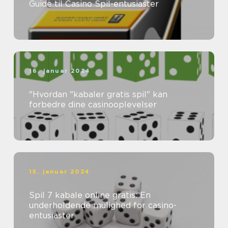
Guide til Casino Spil-entusiaster
16. januar 2024
"Hvordan "kabaler gratis spil" kan
forbedre dine casinooplevelser
15. januar 2024
Spil 7 kabale online gratis: En
underholdende mulighed for casino-
entusiaster