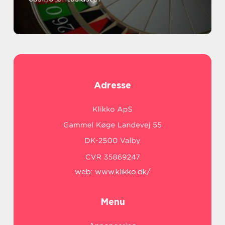
Adresse
web:
www.klikko.dk/
Menu