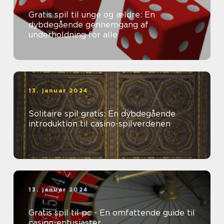
Gratis spil til unge og ældre: En
dybdegående gennemgang af
underholdning for alle
13. januar 2024
Solitaire spil gratis: En dybdegående
introduktion til casino-spilverdenen
13. januar 2024
Gratis spil til pc - En omfattende guide til
casino-entusiaster