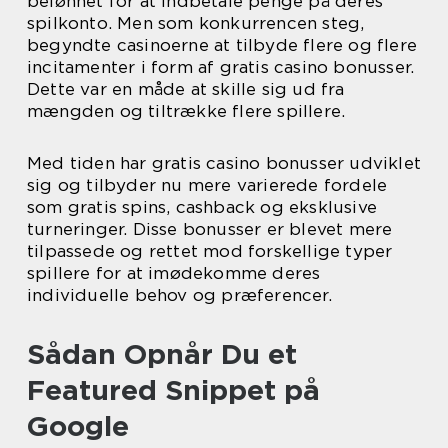
belønnet for at indbetale penge på deres
spilkonto. Men som konkurrencen steg,
begyndte casinoerne at tilbyde flere og flere
incitamenter i form af gratis casino bonusser.
Dette var en måde at skille sig ud fra
mængden og tiltrække flere spillere.
Med tiden har gratis casino bonusser udviklet
sig og tilbyder nu mere varierede fordele
som gratis spins, cashback og eksklusive
turneringer. Disse bonusser er blevet mere
tilpassede og rettet mod forskellige typer
spillere for at imødekomme deres
individuelle behov og præferencer.
Sådan Opnår Du et
Featured Snippet på
Google