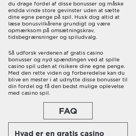
du drage fordel af disse bonusser og måske
endda vinde store gevinster uden at sætte
dine egne penge på spil. Husk dog altid at
læse bonusvilkårene grundigt og være
opmærksom på omsætningskrav,
tidsbegrænsninger og spiludvalg.
Så udforsk verdenen af gratis casino
bonusser og nyd spændingen ved at spille
casino spil uden at risikere dine egne penge.
Med den rette viden og forberedelse kan du
blive en mester i at udnytte disse bonusser til
din fordel og få den bedst mulige oplevelse
med casino spil.
FAQ
Hvad er en gratis casino