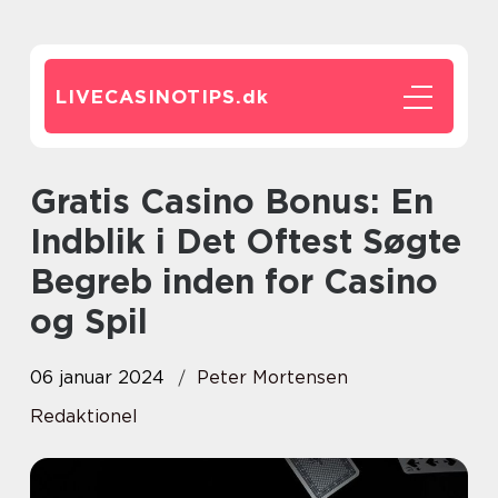
LIVECASINOTIPS.
dk
Gratis Casino Bonus: En
Indblik i Det Oftest Søgte
Begreb inden for Casino
og Spil
06 januar 2024
Peter Mortensen
Redaktionel