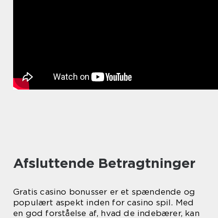
Afsluttende Betragtninger
Gratis casino bonusser er et spændende og
populært aspekt inden for casino spil. Med
en god forståelse af, hvad de indebærer, kan