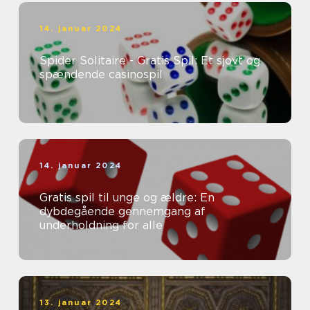
14. januar 2024
Spider Solitaire - Gratis Spil: Et sjovt og
spændende casinospil
14. januar 2024
Gratis spil til unge og ældre: En
dybdegående gennemgang af
underholdning for alle
13. januar 2024