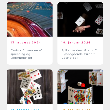
13. august 2024
18. januar 2024
Casino: En verden af
Spillemaskiner Gratis: En
spænding og
Dybdegående Guide til
underholdning
Casino Spil
18. januar 2024
18. januar 2024