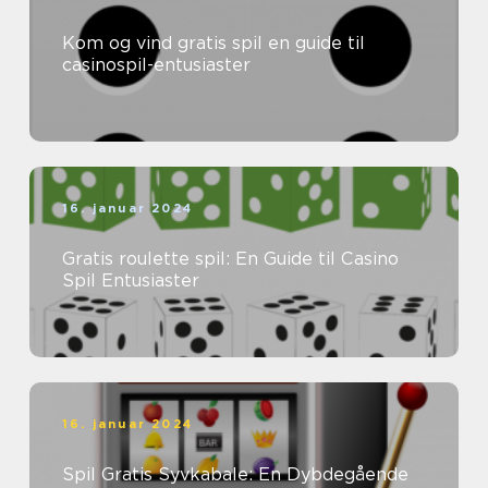
Kom og vind gratis spil en guide til
casinospil-entusiaster
16. januar 2024
Gratis roulette spil: En Guide til Casino
Spil Entusiaster
16. januar 2024
Spil Gratis Syvkabale: En Dybdegående