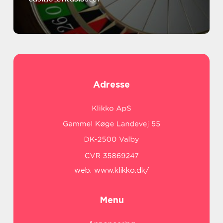
Adresse
web:
www.klikko.dk/
Menu