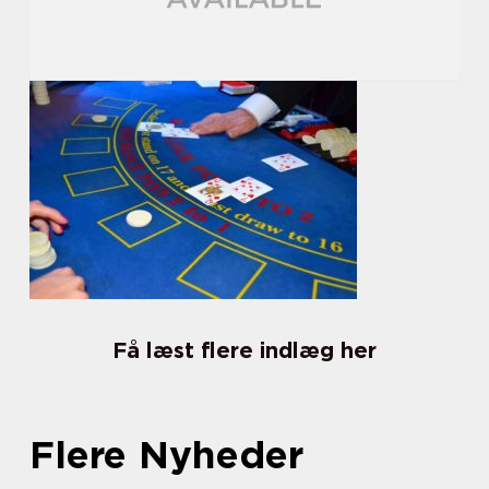
Få læst flere indlæg her
Flere Nyheder