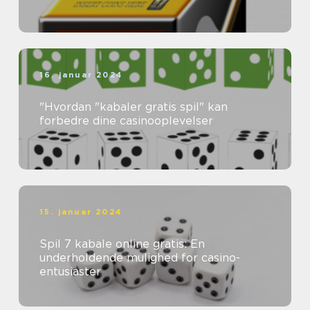
16. januar 2024
"Hvordan "kabaler gratis spil" kan
forbedre dine casinooplevelser
15. januar 2024
Spil 7 kabale online gratis: En
underholdende mulighed for casino-
entusiaster