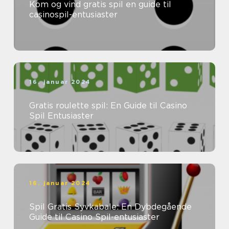
Kom og vind gratis spil en guide til
casinospil-entusiaster
16. januar 2024
Gratis roulette spil: En Guide til Casino
Spil Entusiaster
16. januar 2024
Spil Gratis Syvkabale: En Dybdegående
Guide til Casino Spil-entusiaster