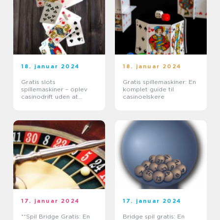
18. januar 2024
18. januar 2024
Gratis slots
Gratis spillemaskiner: En
spillemaskiner – oplev
komplet guide til
casinodrift uden at
casinoelskere
bruge penge
17. januar 2024
17. januar 2024
**Spil Bridge Gratis: En
Bridge spil gratis: En