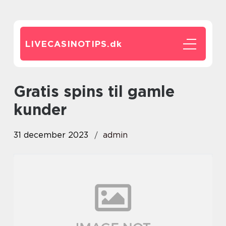
LIVECASINOTIPS.
dk
gratis spins til gamle
kunder
31 december 2023
admin