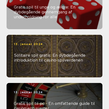
Gratis spil til unge og ældre: En
dybdegående gennemgang af
underholdning for alle
13. januar 2024
Solitaire spil gratis: En dybdegående
introduktion til casino-spilverdenen
13. januar 2024
Gratis spil til pc - En omfattende guide til
casino-entusiaster