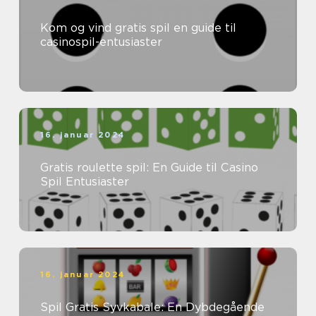
Kom og vind gratis spil en guide til
casinospil-entusiaster
16. januar 2024
Gratis roulette spil: En Guide til Casino
Spil Entusiaster
16. januar 2024
Spil Gratis Syvkabale: En Dybdegående