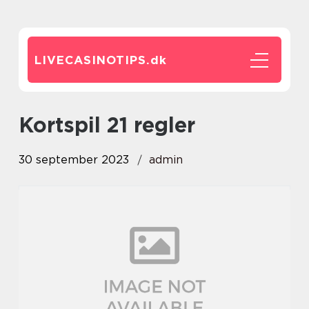
LIVECASINOTIPS.
dk
kortspil 21 regler
30 september 2023
admin