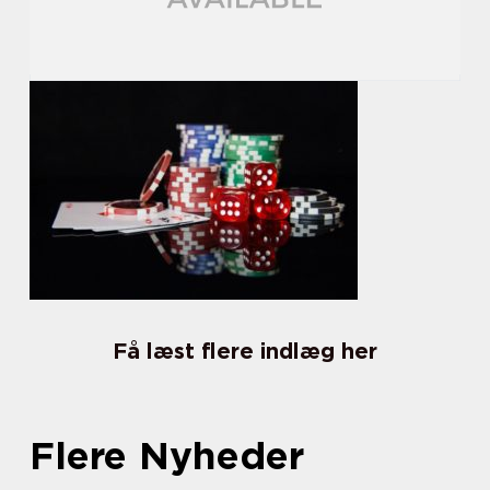
Få læst flere indlæg her
Flere Nyheder