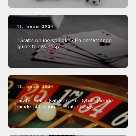
15. januar 2024
"Gratis online spil dk" - En omfattende
guide til casinospil
15. januar 2024
Gratis Spil 7 Kabalen: En Dybdegående
Guide til Casino og Spilentusiaster