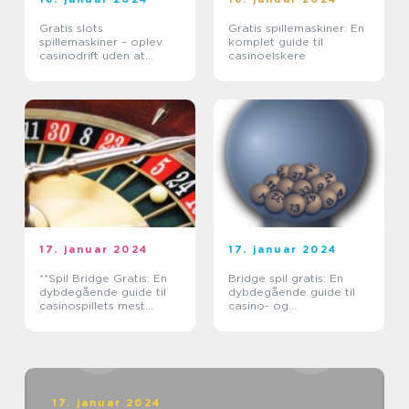
Gratis slots
Gratis spillemaskiner: En
spillemaskiner – oplev
komplet guide til
casinodrift uden at
casinoelskere
bruge penge
17. januar 2024
17. januar 2024
**Spil Bridge Gratis: En
Bridge spil gratis: En
dybdegående guide til
dybdegående guide til
casinospillets mest
casino- og
udbredte kortspil**
spilleentusiaster
17. januar 2024