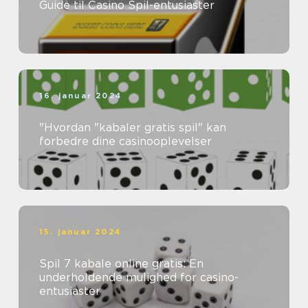
Guide til Casino Spil-entusiaster
16. januar 2024
"Hvordan "kabaler gratis spil" kan
forbedre dine casinooplevelser
15. januar 2024
Spil 7 kabale online gratis: En
underholdende mulighed for casino-
entusiaster