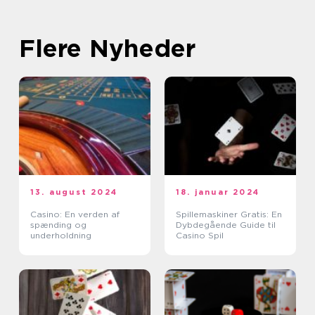
Flere Nyheder
13. august 2024
18. januar 2024
Casino: En verden af
Spillemaskiner Gratis: En
spænding og
Dybdegående Guide til
underholdning
Casino Spil