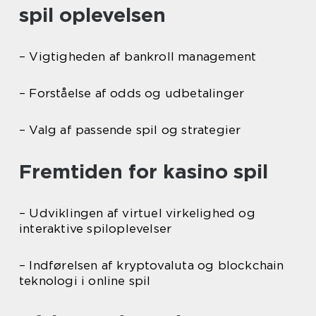
spil oplevelsen
– Vigtigheden af bankroll management
– Forståelse af odds og udbetalinger
– Valg af passende spil og strategier
Fremtiden for kasino spil
– Udviklingen af virtuel virkelighed og
interaktive spiloplevelser
– Indførelsen af kryptovaluta og blockchain
teknologi i online spil