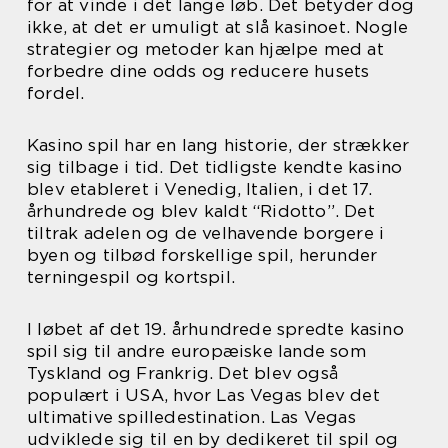
for at vinde i det lange løb. Det betyder dog
ikke, at det er umuligt at slå kasinoet. Nogle
strategier og metoder kan hjælpe med at
forbedre dine odds og reducere husets
fordel.
Kasino spil har en lang historie, der strækker
sig tilbage i tid. Det tidligste kendte kasino
blev etableret i Venedig, Italien, i det 17.
århundrede og blev kaldt “Ridotto”. Det
tiltrak adelen og de velhavende borgere i
byen og tilbød forskellige spil, herunder
terningespil og kortspil.
I løbet af det 19. århundrede spredte kasino
spil sig til andre europæiske lande som
Tyskland og Frankrig. Det blev også
populært i USA, hvor Las Vegas blev det
ultimative spilledestination. Las Vegas
udviklede sig til en by dedikeret til spil og