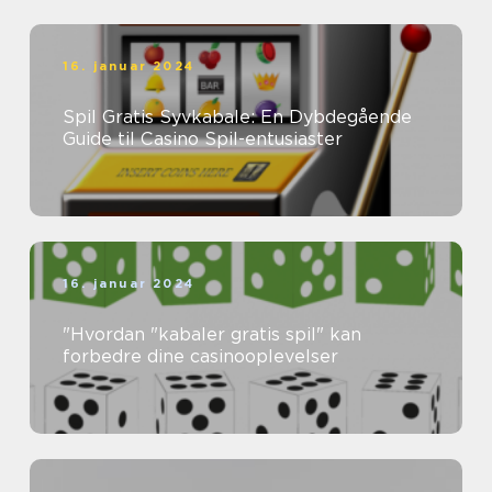
16. januar 2024
Spil Gratis Syvkabale: En Dybdegående
Guide til Casino Spil-entusiaster
16. januar 2024
"Hvordan "kabaler gratis spil" kan
forbedre dine casinooplevelser