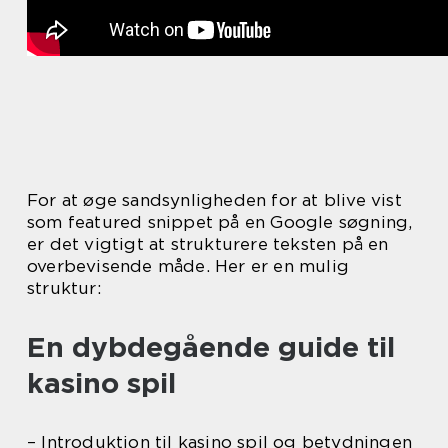
For at øge sandsynligheden for at blive vist
som featured snippet på en Google søgning,
er det vigtigt at strukturere teksten på en
overbevisende måde. Her er en mulig
struktur:
En dybdegående guide til
kasino spil
– Introduktion til kasino spil og betydningen