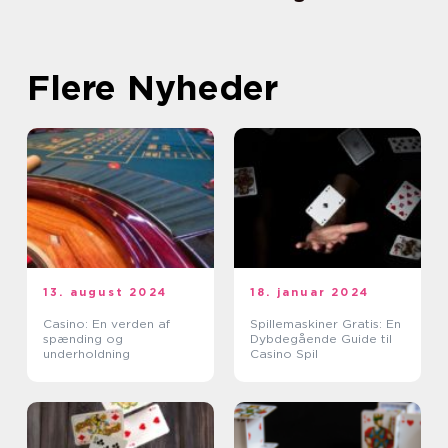
Flere Nyheder
13. august 2024
18. januar 2024
Casino: En verden af
Spillemaskiner Gratis: En
spænding og
Dybdegående Guide til
underholdning
Casino Spil