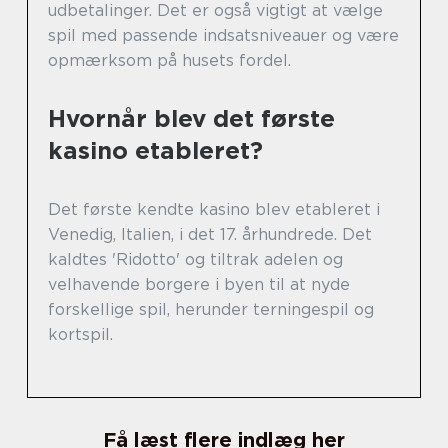
udbetalinger. Det er også vigtigt at vælge
spil med passende indsatsniveauer og være
opmærksom på husets fordel.
Hvornår blev det første
kasino etableret?
Det første kendte kasino blev etableret i
Venedig, Italien, i det 17. århundrede. Det
kaldtes 'Ridotto' og tiltrak adelen og
velhavende borgere i byen til at nyde
forskellige spil, herunder terningespil og
kortspil.
Få læst flere indlæg her