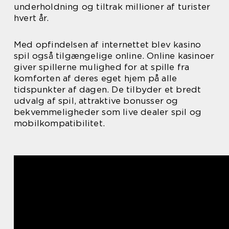
underholdning og tiltrak millioner af turister
hvert år.
Med opfindelsen af internettet blev kasino
spil også tilgængelige online. Online kasinoer
giver spillerne mulighed for at spille fra
komforten af deres eget hjem på alle
tidspunkter af dagen. De tilbyder et bredt
udvalg af spil, attraktive bonusser og
bekvemmeligheder som live dealer spil og
mobilkompatibilitet.