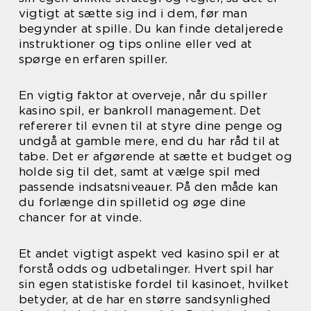
vigtigt at sætte sig ind i dem, før man
begynder at spille. Du kan finde detaljerede
instruktioner og tips online eller ved at
spørge en erfaren spiller.
En vigtig faktor at overveje, når du spiller
kasino spil, er bankroll management. Det
refererer til evnen til at styre dine penge og
undgå at gamble mere, end du har råd til at
tabe. Det er afgørende at sætte et budget og
holde sig til det, samt at vælge spil med
passende indsatsniveauer. På den måde kan
du forlænge din spilletid og øge dine
chancer for at vinde.
Et andet vigtigt aspekt ved kasino spil er at
forstå odds og udbetalinger. Hvert spil har
sin egen statistiske fordel til kasinoet, hvilket
betyder, at de har en større sandsynlighed