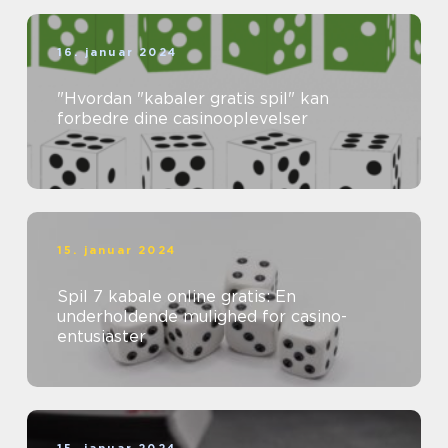
16. januar 2024
"Hvordan "kabaler gratis spil" kan
forbedre dine casinooplevelser
15. januar 2024
Spil 7 kabale online gratis: En
underholdende mulighed for casino-
entusiaster