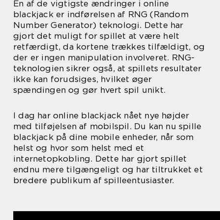
En af de vigtigste ændringer i online
blackjack er indførelsen af RNG (Random
Number Generator) teknologi. Dette har
gjort det muligt for spillet at være helt
retfærdigt, da kortene trækkes tilfældigt, og
der er ingen manipulation involveret. RNG-
teknologien sikrer også, at spillets resultater
ikke kan forudsiges, hvilket øger
spændingen og gør hvert spil unikt.
I dag har online blackjack nået nye højder
med tilføjelsen af mobilspil. Du kan nu spille
blackjack på dine mobile enheder, når som
helst og hvor som helst med et
internetopkobling. Dette har gjort spillet
endnu mere tilgængeligt og har tiltrukket et
bredere publikum af spilleentusiaster.