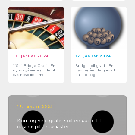
17. januar 2024
17. januar 2024
**Spil Bridge Gratis: En
Bridge spil gratis: En
dybdegående guide til
dybdegående guide til
casinospillets mest
casino- og
udbredte kortspil**
spilleentusiaster
17. januar 2024
Kom og vind gratis spil en guide til
casinospil-entusiaster