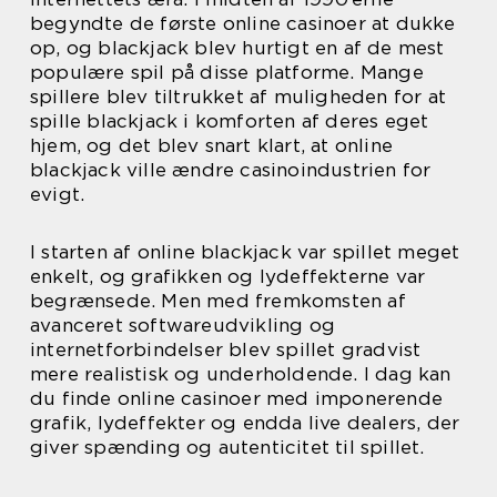
begyndte de første online casinoer at dukke
op, og blackjack blev hurtigt en af de mest
populære spil på disse platforme. Mange
spillere blev tiltrukket af muligheden for at
spille blackjack i komforten af deres eget
hjem, og det blev snart klart, at online
blackjack ville ændre casinoindustrien for
evigt.
I starten af online blackjack var spillet meget
enkelt, og grafikken og lydeffekterne var
begrænsede. Men med fremkomsten af
avanceret softwareudvikling og
internetforbindelser blev spillet gradvist
mere realistisk og underholdende. I dag kan
du finde online casinoer med imponerende
grafik, lydeffekter og endda live dealers, der
giver spænding og autenticitet til spillet.