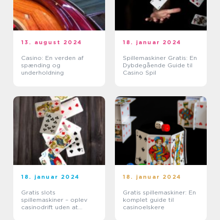
13. august 2024
18. januar 2024
Casino: En verden af
Spillemaskiner Gratis: En
spænding og
Dybdegående Guide til
underholdning
Casino Spil
18. januar 2024
18. januar 2024
Gratis slots
Gratis spillemaskiner: En
spillemaskiner – oplev
komplet guide til
casinodrift uden at
casinoelskere
bruge penge