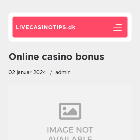
LIVECASINOTIPS.
dk
online casino bonus
02 januar 2024
admin