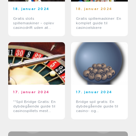
18. januar 2024
18. januar 2024
Gratis slots
Gratis spillemaskiner: En
spillemaskiner – oplev
komplet guide til
casinodrift uden at
casinoelskere
bruge penge
17. januar 2024
17. januar 2024
**Spil Bridge Gratis: En
Bridge spil gratis: En
dybdegående guide til
dybdegående guide til
casinospillets mest
casino- og
udbredte kortspil**
spilleentusiaster