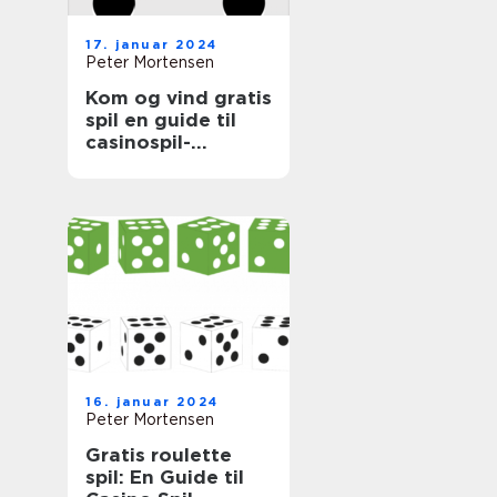
17. januar 2024
Peter Mortensen
Kom og vind gratis
spil en guide til
casinospil-
entusiaster
16. januar 2024
Peter Mortensen
Gratis roulette
spil: En Guide til