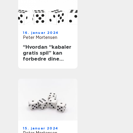
16. januar 2024
Peter Mortensen
“Hvordan “kabaler
gratis spil” kan
forbedre dine
casinooplevelser
15. januar 2024