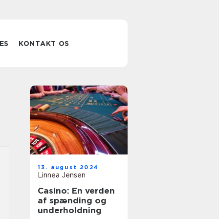
ES
KONTAKT OS
13. august 2024
Linnea Jensen
Casino: En verden
af spænding og
underholdning