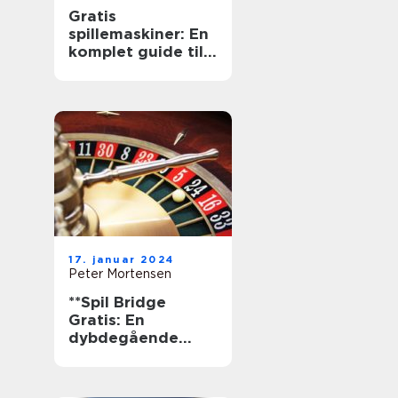
Gratis
spillemaskiner: En
komplet guide til
casinoelskere
17. januar 2024
Peter Mortensen
**Spil Bridge
Gratis: En
dybdegående
guide til
casinospillets
mest udbredte