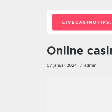
LIVECASINOTIPS.
online cas
07 januar 2024
admin