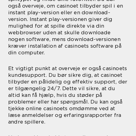
også overveje, om casinoet tilbyder spil i en
instant play-version eller en download-
version. Instant play-versionen giver dig
mulighed for at spille direkte via din
webbrowser uden at skulle downloade
nogen software, mens download-versionen
kræver installation af casinoets software på
din computer.
Et vigtigt punkt at overveje er også casinoets
kundesupport. Du bør sikre dig, at casinoet
tilbyder en pålidelig og effektiv support, der
er tilgængelig 24/7. Dette vil sikre, at du
altid kan få hjælp, hvis du støder på
problemer eller har spørgsmål. Du kan også
tjekke online casinoets omdømme ved at
læse anmeldelser og erfaringsrapporter fra
andre spillere.