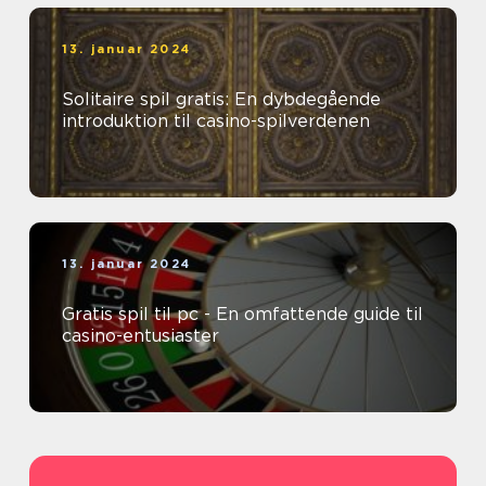
13. januar 2024
Solitaire spil gratis: En dybdegående
introduktion til casino-spilverdenen
13. januar 2024
Gratis spil til pc - En omfattende guide til
casino-entusiaster