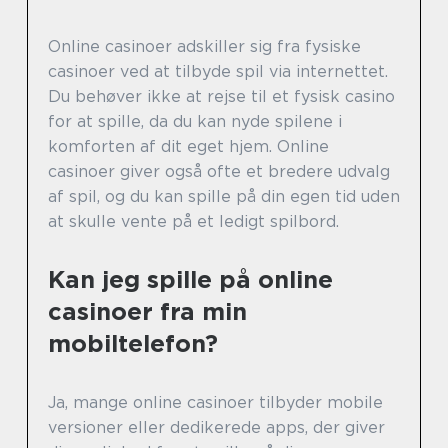
Online casinoer adskiller sig fra fysiske
casinoer ved at tilbyde spil via internettet.
Du behøver ikke at rejse til et fysisk casino
for at spille, da du kan nyde spilene i
komforten af dit eget hjem. Online
casinoer giver også ofte et bredere udvalg
af spil, og du kan spille på din egen tid uden
at skulle vente på et ledigt spilbord.
Kan jeg spille på online
casinoer fra min
mobiltelefon?
Ja, mange online casinoer tilbyder mobile
versioner eller dedikerede apps, der giver