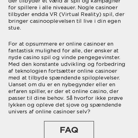
der tilbyder et væld af spil og kampagner
for spillere i alle niveauer. Nogle casinoer
tilbyder endda VR (Virtual Reality) spil, der
bringer casinooplevelsen til live i din egen
stue.
For at opsummere er online casinoer en
fantastisk mulighed for alle, der ønsker at
nyde casino spil og vinde pengegevinster.
Med den konstante udvikling og forbedring
af teknologien fortsætter online casinoer
med at tilbyde spændende spiloplevelser.
Uanset om du er en nybegynder eller en
erfaren spiller, er der et online casino, der
passer til dine behov. Så hvorfor ikke prøve
lykken og opleve det sjove og spændende
univers af online casinoer selv?
FAQ