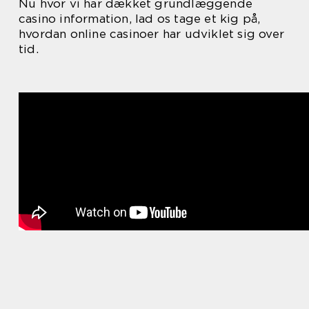
Nu hvor vi har dækket grundlæggende
casino information, lad os tage et kig på,
hvordan online casinoer har udviklet sig over
tid.