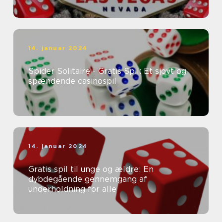
14. januar 2024
Spider Solitaire - Gratis Spil: Et sjovt og
spændende casinospil
14. januar 2024
Gratis spil til unge og ældre: En
dybdegående gennemgang af
underholdning for alle