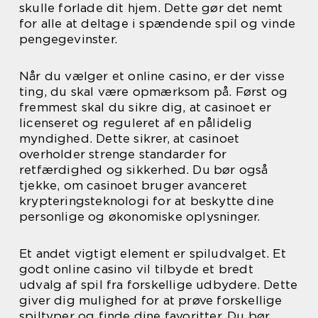
skulle forlade dit hjem. Dette gør det nemt
for alle at deltage i spændende spil og vinde
pengegevinster.
Når du vælger et online casino, er der visse
ting, du skal være opmærksom på. Først og
fremmest skal du sikre dig, at casinoet er
licenseret og reguleret af en pålidelig
myndighed. Dette sikrer, at casinoet
overholder strenge standarder for
retfærdighed og sikkerhed. Du bør også
tjekke, om casinoet bruger avanceret
krypteringsteknologi for at beskytte dine
personlige og økonomiske oplysninger.
Et andet vigtigt element er spiludvalget. Et
godt online casino vil tilbyde et bredt
udvalg af spil fra forskellige udbydere. Dette
giver dig mulighed for at prøve forskellige
spiltyper og finde dine favoritter. Du bør