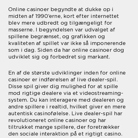
Online casinoer begyndte at dukke op i
midten af 1990’erne, kort efter internettet
blev mere udbredt og tilgængeligt for
masserne. I begyndelsen var udvalget af
spillene begrænset, og grafikken og
kvaliteten af spillet var ikke så imponerende
som i dag. Siden da har online casinoer dog
udviklet sig og forbedret sig markant.
En af de største udviklinger inden for online
casinoer er indførelsen af live dealer-spil.
Disse spil giver dig mulighed for at spille
mod rigtige dealere via et videostreaming-
system. Du kan interagere med dealeren og
andre spillere i realtid, hvilket giver en mere
autentisk casinofølelse. Live dealer-spil har
revolutioneret online casinoer og har
tiltrukket mange spillere, der foretrækker
den sociale interaktion på et rigtigt casino.