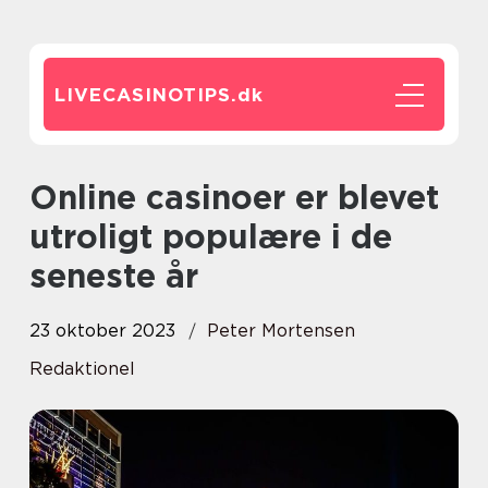
LIVECASINOTIPS.
dk
Online casinoer er blevet
utroligt populære i de
seneste år
23 oktober 2023
Peter Mortensen
Redaktionel