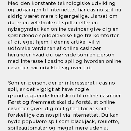
Med den konstante teknologiske udvikling
og adgangen til internettet har casino spil nu
aldrig været mere tilgængelige. Uanset om
du er en veletableret spiller eller en
nybegynder, kan online casinoer give dig en
spændende spiloplevelse lige fra komforten
af dit eget hjem. I denne artikel vil vi
udforske verdenen af online casinoer,
herunder hvad du bør vide som en person
med interesse i casino spil og hvordan online
casinoer har udviklet sig over tid.
Som en person, der er interesseret i casino
spil, er det vigtigt at have nogle
grundlæggende kendskab til online casinoer.
Først og fremmest skal du forstå, at online
casinoer giver dig mulighed for at spille
forskellige casinospil via internettet. Du kan
nyde populære spil som blackjack, roulette,
spilleautomater og meget mere uden at