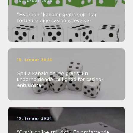
16. januar 2024
"Hvordan "kabaler gratis spil" kan
forbedre dine casinooplevelser
15. januar 2024
Spil 7 kabale online gratis: En
underholdende mulighed for casino-
entusiaster
15. januar 2024
"Gratis online spil dk" - En omfattende