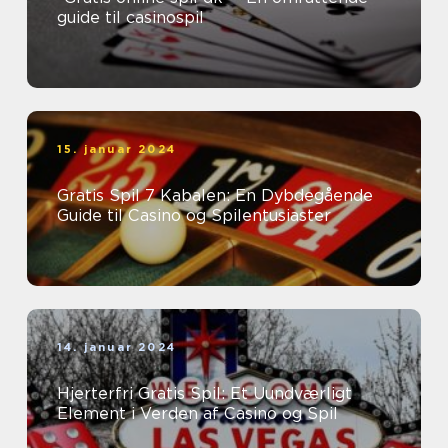
guide til casinospil
15. januar 2024
Gratis Spil 7 Kabalen: En Dybdegående
Guide til Casino og Spilentusiaster
14. januar 2024
Hjerterfri Gratis Spil: Et Uundværligt
Element i Verden af Casino og Spil