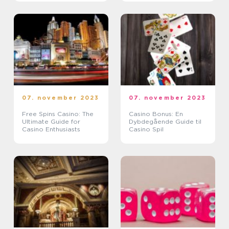
07. november 2023
07. november 2023
Free Spins Casino: The
Casino Bonus: En
Ultimate Guide for
Dybdegående Guide til
Casino Enthusiasts
Casino Spil