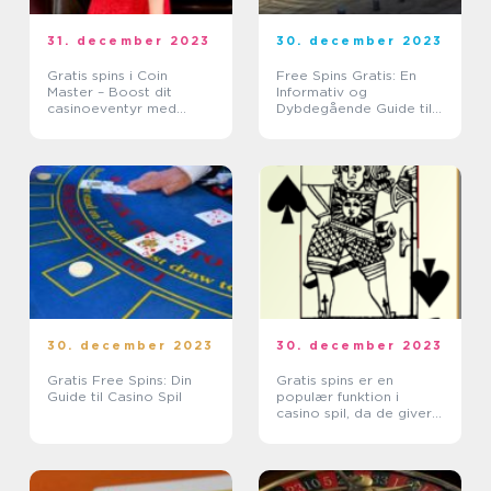
31. december 2023
30. december 2023
Gratis spins i Coin
Free Spins Gratis: En
Master – Boost dit
Informativ og
casinoeventyr med
Dybdegående Guide til
ekstra fordele
Casino Spillere
30. december 2023
30. december 2023
Gratis Free Spins: Din
Gratis spins er en
Guide til Casino Spil
populær funktion i
casino spil, da de giver
spillere mulighed for at
spinne hjulene uden at
betale