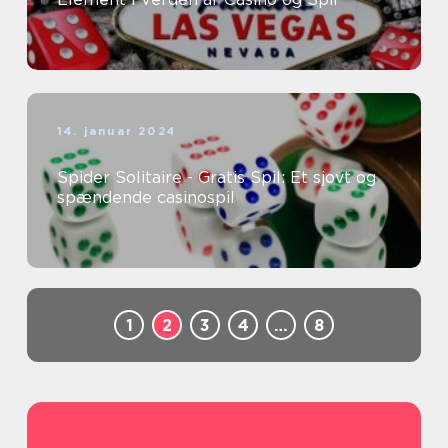
14. januar 2024
Spider Solitaire - Gratis Spil: Et sjovt og
spændende casinospil
1
2
3
4
…
8