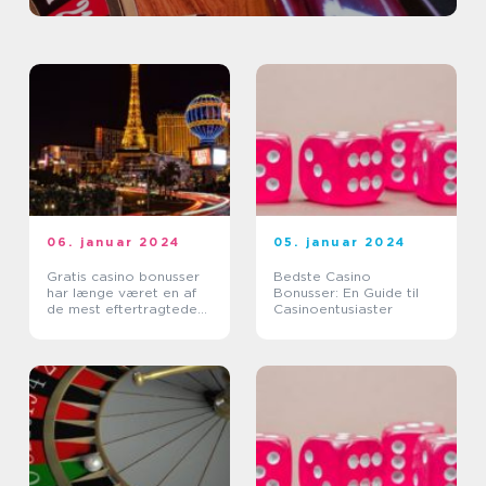
06. januar 2024
05. januar 2024
Gratis casino bonusser
Bedste Casino
har længe været en af
Bonusser: En Guide til
de mest eftertragtede
Casinoentusiaster
belønninger for
casinoentusiaster over
hele verden