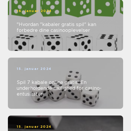
16. januar 2024
"Hvordan "kabaler gratis spil" kan
forbedre dine casinooplevelser
15. januar 2024
Spil 7 kabale online gratis: En
underholdende mulighed for casino-
entusiaster
15. januar 2024