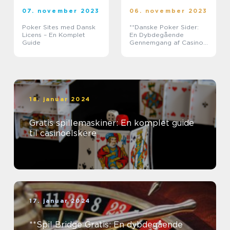
07. november 2023
06. november 2023
Poker Sites med Dansk
**Danske Poker Sider:
Licens – En Komplet
En Dybdegående
Guide
Gennemgang af Casino
Verdenens Nye Favorit**
18. januar 2024
Gratis spillemaskiner: En komplet guide
til casinoelskere
17. januar 2024
**Spil Bridge Gratis: En dybdegående