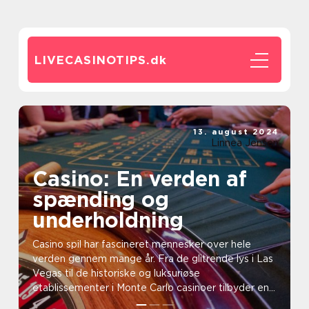
LIVECASINOTIPS.
dk
13. august 2024
Linnea Jensen
Casino: En verden af
spænding og
underholdning
Casino spil har fascineret mennesker over hele
verden gennem mange år. Fra de glitrende lys i Las
Vegas til de historiske og luksuriøse
etablissementer i Monte Carlo casinoer tilbyder en
...