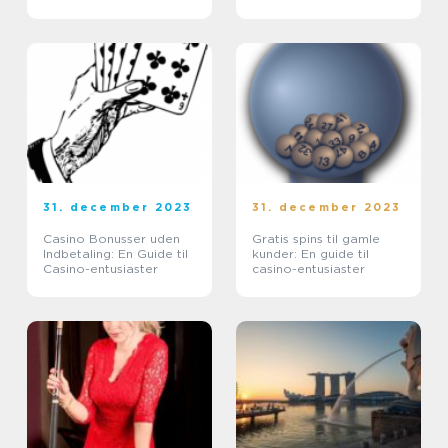
Casinokampagner er
Spilelskere
blevet en Vigtig Del af
Casino- og Spilverdenen
31. december 2023
31. december 2023
Casino Bonusser uden
Gratis spins til gamle
Indbetaling: En Guide til
kunder: En guide til
Casino-entusiaster
casino-entusiaster